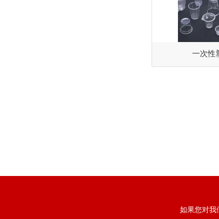
一次性
如果您对我