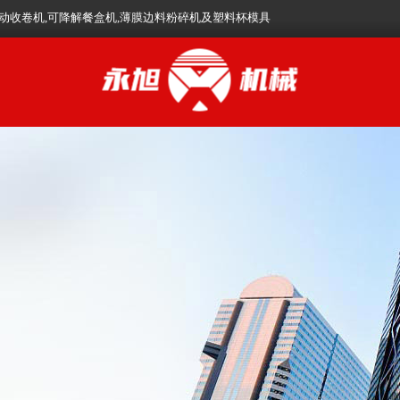
全自动收卷机,可降解餐盒机,薄膜边料粉碎机及塑料杯模具