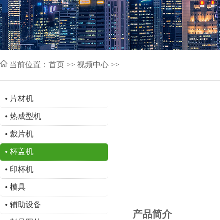
当前位置：
首页
>> 视频中心 >>
•
片材机
•
热成型机
•
裁片机
•
杯盖机
•
印杯机
•
模具
•
辅助设备
产品简介