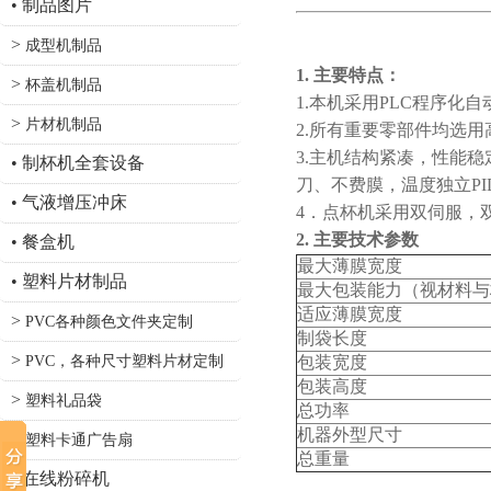
•
制品图片
>
成型机制品
1. 主要特点：
>
杯盖机制品
1.本机采用PLC程序
>
片材机制品
2.所有重要零部件均选
3.主机结构紧凑，性能
•
制杯机全套设备
刀、不费膜，温度独立P
•
气液增压冲床
4．点杯机采用双伺服，
2. 主要技术参数
•
餐盒机
最大薄膜宽度
•
塑料片材制品
最大包装能力（视材料与
适应薄膜宽度
>
PVC各种颜色文件夹定制
制袋长度
>
包装宽度
PVC，各种尺寸塑料片材定制
包装高度
>
塑料礼品袋
总功率
机器外型尺寸
>
塑料卡通广告扇
总重量
•
在线粉碎机