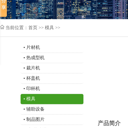
当前位置：
首页
>> 模具 >>
•
片材机
•
热成型机
•
裁片机
•
杯盖机
•
印杯机
•
模具
•
辅助设备
•
制品图片
产品简介