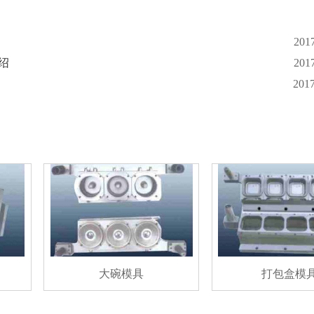
201
绍
201
201
大碗模具
打包盒模