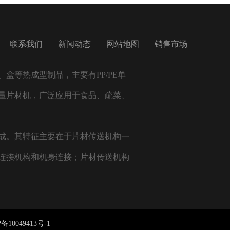
联系我们
新闻动态
网站地图
销售市场
盒等热成型制品，主要有PP/PE单
量片材机，广泛应用于食品、疏菜、
成。其特征主要在于片材传送机构一
连接机构和机身连接；片材传送机构
备10049413号-1