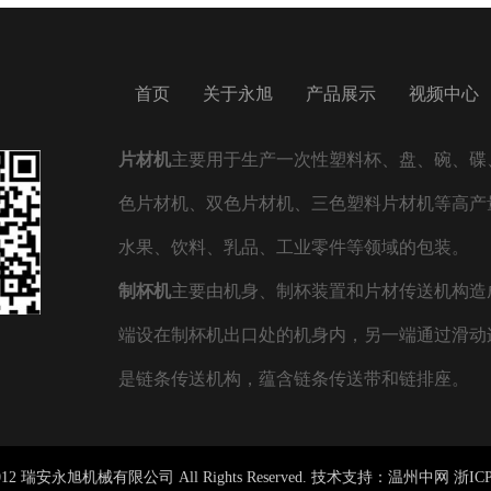
首页
关于永旭
产品展示
视频中心
片材机
主要用于生产一次性塑料杯、盘、碗、碟、
色片材机、双色片材机、三色塑料片材机等高产
水果、饮料、乳品、工业零件等领域的包装。
制杯机
主要由机身、制杯装置和片材传送机构造
端设在制杯机出口处的机身内，另一端通过滑动
是链条传送机构，蕴含链条传送带和链排座。
) 2012 瑞安永旭机械有限公司 All Rights Reserved. 技术支持：
温州中网
浙ICP