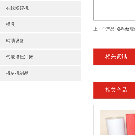
在线粉碎机
模具
上一个产品:
各种纹理
辅助设备
相关资讯
气液增压冲床
板材机制品
相关产品