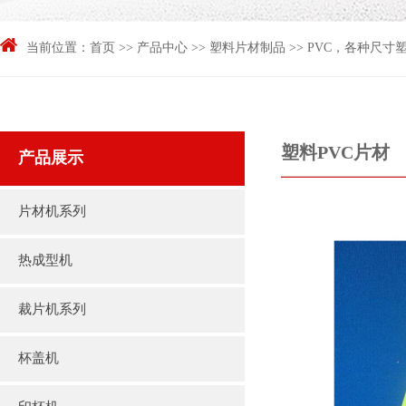
当前位置：
首页
>>
产品中心
>>
塑料片材制品
>>
PVC，各种尺寸
塑料PVC片材
产品展示
片材机系列
热成型机
裁片机系列
杯盖机