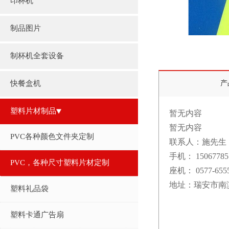
印杯机
制品图片
成型机制品
制杯机全套设备
杯盖机制品
快餐盒机
产
片材机制品
塑料片材制品
暂无内容
暂无内容
PVC各种颜色文件夹定制
联系人：施先生
手机： 150677857
PVC，各种尺寸塑料片材定制
座机： 0577-6555
地址：瑞安市南
塑料礼品袋
塑料卡通广告扇