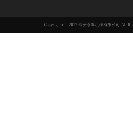
Copyright (C) 2012 瑞安永旭机械有限公司 All Rig