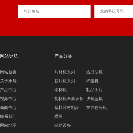
网站导航
产品分类
网站首页
片材机系列
热成型机
关于永旭
裁片机系列
杯盖机
产品中心
印杯机
制品图片
视频中心
制杯机全套设备
快餐盒机
新闻中心
塑料片材制品
在线粉碎机
联系我们
模具
网站地图
辅助设备