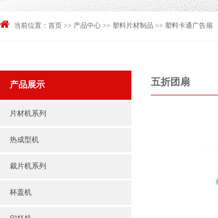
当前位置：
首页
>>
产品中心
>>
塑料片材制品
>>
塑料卡通广告扇
五折团扇
产品展示
片材机系列
热成型机
裁片机系列
杯盖机