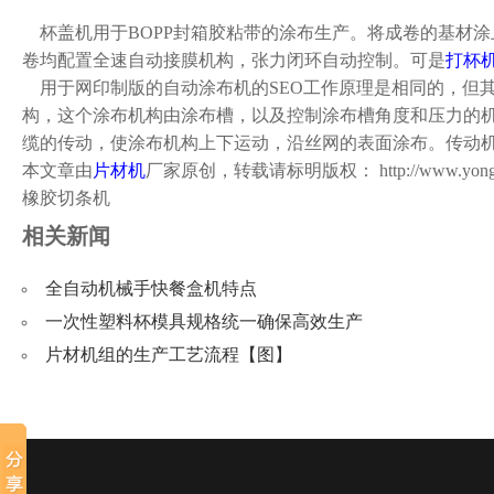
杯盖机用于BOPP封箱胶粘带的涂布生产。将成卷的基材涂
卷均配置全速自动接膜机构，张力闭环自动控制。可是
打杯
用于网印制版的自动涂布机的SEO工作原理是相同的，但
构，这个涂布机构由涂布槽，以及控制涂布槽角度和压力的机
缆的传动，使涂布机构上下运动，沿丝网的表面涂布。传动
本文章由
片材机
厂家原创，转载请标明版权：
http://www.yon
橡胶切条机
相关新闻
全自动机械手快餐盒机特点
一次性塑料杯模具规格统一确保高效生产
片材机组的生产工艺流程【图】