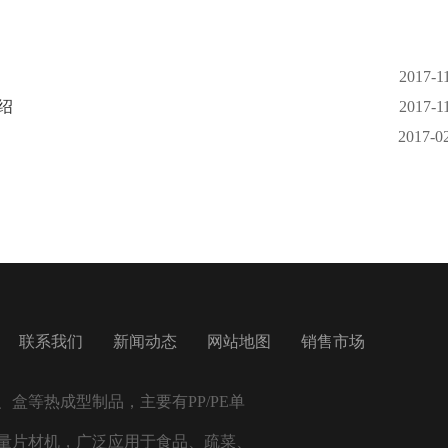
2017-1
绍
2017-1
2017-0
联系我们
新闻动态
网站地图
销售市场
盒等热成型制品，主要有PP/PE单
量片材机，广泛应用于食品、疏菜、