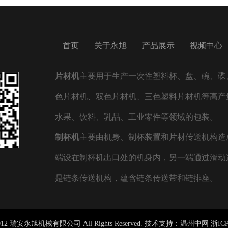
首页
关于永旭
产品展示
视频中心
片材机
主要用于生产一次性塑料杯、盘、碗、碟、
色片材机、双色片材机、三色塑料片材机等高产
水果、饮料、乳品、工业零件等领域的包装。
制杯机
主要由机身、制杯装置和片材传送机构造
端设在制杯机出口处的机身内，另一端通过滑动
是链条传送机构，蕴含链条传送带和链排座。
) 2012 瑞安永旭机械有限公司 All Rights Reserved. 技术支持：
温州中网
浙ICP