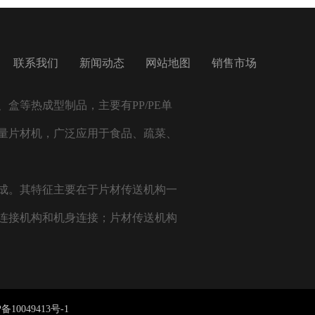
联系我们
新闻动态
网站地图
销售市场
盒等热成型制品，主要有PP/PE单
量片材机，广泛应用于食品、疏菜、
成。其特征主要在于片材传送机构一
连接机构和机身连接；片材传送机构
备10049413号-1