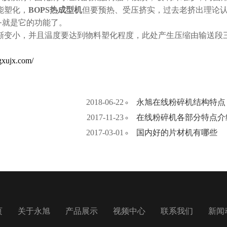
能塑化，
BOPS热成型机
但要预热、受压挤实，过去老挤出理论
务就是它的功能了。
变小，并且温度要达到物料塑化程度，此处产生压缩由输送段
gxujx.com/
2018-06-22
永旭在线粉碎机结构特点
2017-11-23
在线粉碎机各部分特点介
2017-03-01
国内好的片材机有哪些
页
关于永旭
产品展示
视频中心
联系我们
新闻