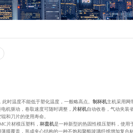
？
，此时温度不能低于塑化温度，一般略高点。
制杯机
主机采用网
矩电机驱动，卷取速度可随时调整，
片材机
自动收卷，气动夹装
胶辊和刀片的使用寿命。
MC片材模压塑料，
杯盖机
是一种新型的热固性模压塑料，使用
用薄膜覆盖，形成夹心结构的一种不饱和聚酯玻璃纤维增加复合