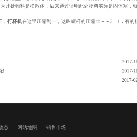
认为此处物料是松散体，后来通过证明此处物料实际是固体塞，
三，
打杯机
在这里压缩到一，这叫螺杆的压缩比－－3：1，有的
2017-1
绍
2017-1
2017-0
动态
网站地图
销售市场