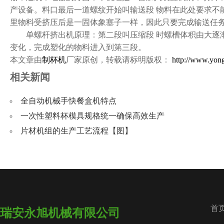
产设备。料口最后一道螺纹开始叫输送段 物料在此处要求不
里物料受挤压后是一固体象塞子一样，因此只要完成输送任
单螺杆挤出机原理：第二段叫压缩段 时螺槽体积由大逐渐
变化，完成塑化的物料进入到第三段。
本文章由
制杯机
厂家原创，转载请标明版权：
http://www.yon
相关新闻
全自动机械手快餐盒机特点
一次性塑料杯模具规格统一确保高效生产
片材机组的生产工艺流程【图】
首
瑞安永旭机械有限公司