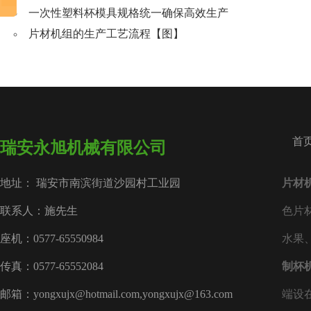
一次性塑料杯模具规格统一确保高效生产
片材机组的生产工艺流程【图】
首
瑞安永旭机械有限公司
地址： 瑞安市南滨街道沙园村工业园
片材
联系人：施先生
色片
座机：0577-65550984
水果
传真：0577-65552084
制杯
邮箱：yongxujx@hotmail.com,yongxujx@163.com
端设