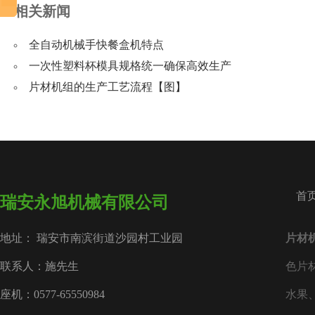
相关新闻
全自动机械手快餐盒机特点
一次性塑料杯模具规格统一确保高效生产
片材机组的生产工艺流程【图】
首
瑞安永旭机械有限公司
地址： 瑞安市南滨街道沙园村工业园
片材
联系人：施先生
色片
座机：0577-65550984
水果