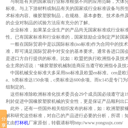
与制造有关的国家或行业标准根据不同的应用范畴，大体分
标准。与上下游材料或制品有关的国家或行业标准设备与所
术标准内容。橡胶塑胶制品，在规格、基本参数、技术条件
的企业对制品的试验方法应有充分的了解。
企业标准，如果某企业生产的产品尚无国家标准或行业标准
性。已有国家标准和行业标准的，国家鼓励企业制定严於国
一般在国际贸易中是以国际标准(iso标准)作为合同中的技
准，即可满足国际贸易中对安全的基本要求。通常各进口国会
是进口方自行提供的标准。比如：欧盟把执行欧洲指令及技术标准
会主席的话说：“橡胶塑胶机械制造商应当遵守欧洲指令及技
中国机械安全标准大多采用iso标准及欧盟en标准。cen
a、b类标准达150余项，c类标准达600余项。而tc145
组制定的。
这些标准除欧洲标准化技术委员会29个成员国必须遵守这1
利於促进中国橡胶塑胶机械的安全性，更是保证产品顺利出
此外，还有一些国外相关组织发布的标准，如：欧洲塑胶橡胶
解和研究这些标准，对自己的产品进行必要的分析，所谓：
文由
打杯机
厂家原创，转载请标明
http://www.yongxujx.com/