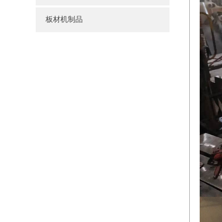
板材机制品