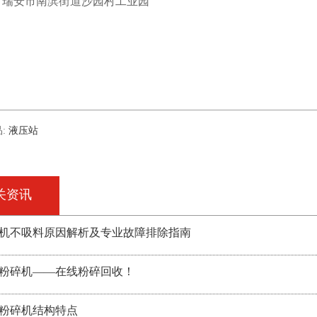
：瑞安市南滨街道沙园村工业园
:
液压站
关资讯
机不吸料原因解析及专业故障排除指南
粉碎机——在线粉碎回收！
粉碎机结构特点