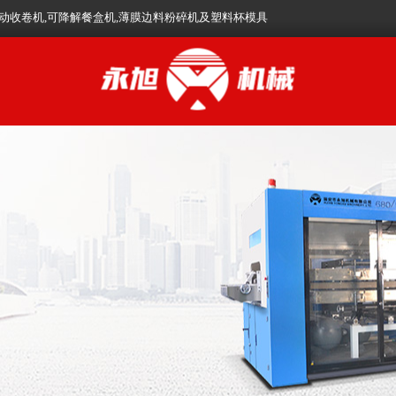
全自动收卷机,可降解餐盒机,薄膜边料粉碎机及塑料杯模具