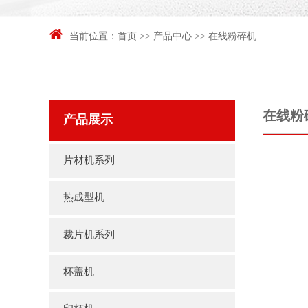
当前位置：
首页
>>
产品中心
>>
在线粉碎机
在线粉
产品展示
片材机系列
热成型机
裁片机系列
杯盖机