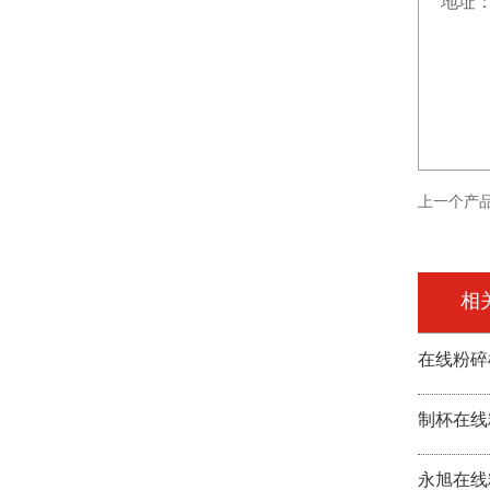
地址
上一个产品
相
在线粉碎
制杯在线
永旭在线