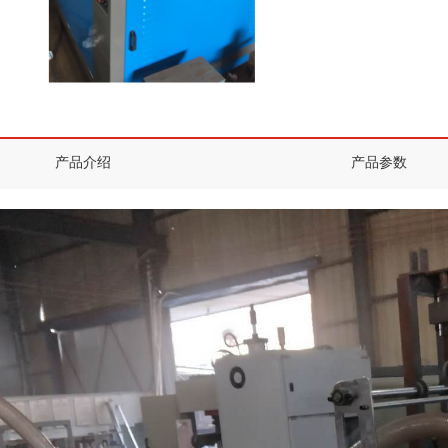
产品介绍
产品参数