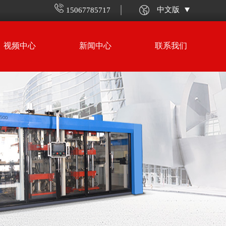
中文版
15067785717
视频中心
新闻中心
联系我们