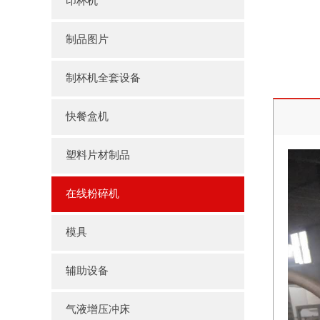
印杯机
制品图片
成型机制品
制杯机全套设备
杯盖机制品
快餐盒机
片材机制品
塑料片材制品
PVC各种颜色文件夹定制
在线粉碎机
PVC，各种尺寸塑料片材定制
模具
塑料礼品袋
辅助设备
塑料卡通广告扇
气液增压冲床