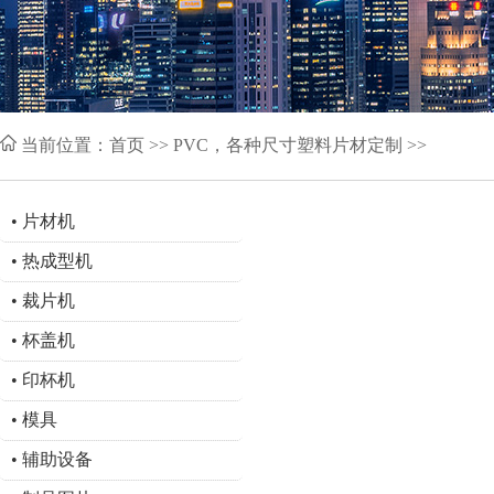
当前位置：
首页
>> PVC，各种尺寸塑料片材定制 >>
•
片材机
•
热成型机
•
裁片机
•
杯盖机
•
印杯机
•
模具
•
辅助设备