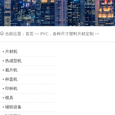
当前位置：
首页
>> PVC，各种尺寸塑料片材定制 >>
•
片材机
•
热成型机
•
裁片机
•
杯盖机
•
印杯机
•
模具
•
辅助设备