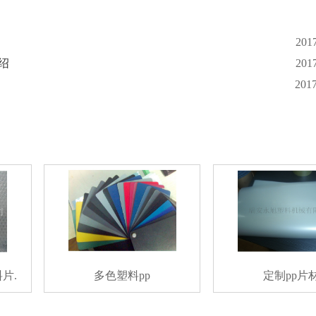
201
绍
201
201
片.
多色塑料pp
定制pp片