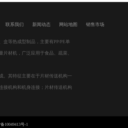
联系我们
新闻动态
网站地图
销售市场
盒等热成型制品，主要有PP/PE单
量片材机，广泛应用于食品、疏菜、
成。其特征主要在于片材传送机构一
连接机构和机身连接；片材传送机构
备10049413号-1