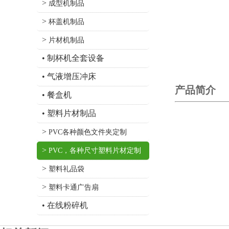
>
成型机制品
>
杯盖机制品
>
片材机制品
•
制杯机全套设备
•
气液增压冲床
产品简介
•
餐盒机
•
塑料片材制品
>
PVC各种颜色文件夹定制
>
PVC，各种尺寸塑料片材定制
>
塑料礼品袋
>
塑料卡通广告扇
•
在线粉碎机