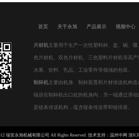
首页
关于永旭
产品展示
视频中心
片材机
主要用于生产一次性塑料杯、盘、碗、碟、
色片材机、双色片材机、三色塑料片材机等高产
水果、饮料、乳品、工业零件等领域的包装。
制杯机
主要由机身、制杯装置和片材传送机构造
端设在制杯机出口处的机身内，另一端通过滑动
是链条传送机构，蕴含链条传送带和链排座。
) 2012 瑞安永旭机械有限公司 All Rights Reserved. 技术支持：
温州中网
浙ICP