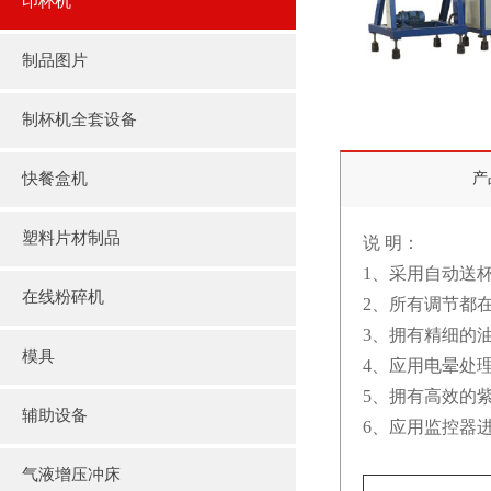
印杯机
制品图片
成型机制品
制杯机全套设备
杯盖机制品
快餐盒机
产
片材机制品
塑料片材制品
说 明：
1、采用自动送
PVC各种颜色文件夹定制
在线粉碎机
2、所有调节都
3、拥有精细的
PVC，各种尺寸塑料片材定制
模具
4、应用电晕处
5、拥有高效的
塑料礼品袋
辅助设备
6、应用监控器
塑料卡通广告扇
气液增压冲床