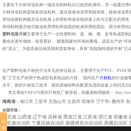
主要在于片材传送机构一端设在制杯机出口处的机身内，另一端通过滑
片材传送机构是链条传送机构，蕴含链条传送带和链排座，链条传送带
滑动连接机构蕴含设在机身上的滑轨和设在链排座上的与之配合的滑块
滑动机构蕴含链式输送机带滑轮和前面的机身和滑轮跟踪。因为有滑动连
塑料包装片材
主要用于生产一次性塑料杯、盘、碗、碟、盒等热成型制
量也在逐年增加，前景看好。 随着国家对环保的重视，适应生产的“环保
的“卖点”。为提高食品保质期和货架寿命，具有“高阻隔性能的片材”已
生产塑料包装片材的方法常见的有压延法，主要用于生产PVC、PVDC等
取”工艺生产的用于热成型包装制品的片材。 国内生产
片材机
的行业随
水平。新的片材加工技术、新的原辅材料在配置先进的设备上得到充分
本文章由YXP-670系列片材机厂家原创，转载请标明版权：
http://w
海南省
：
海口市
三亚市
五指山市
文昌市
琼海市
万宁市i
儋州市
东
全国市场：
河北省
山西省
辽宁省
吉林省
黑龙江省
江苏省
浙江省
安徽省
西壮族自治区
宁夏回族自治区
新疆维吾尔自治区
西藏自治区