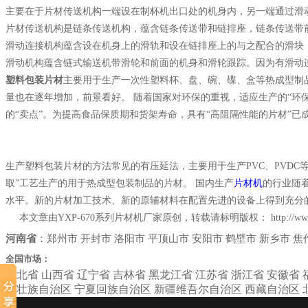
主要在于片材传送机构一端设在制杯机出口处的机身内，另一端通过滑
片材传送机构是链条传送机构，蕴含链条传送带和链排座，链条传送带
滑动连接机构蕴含设在机身上的滑轨和设在链排座上的与之配合的滑块
滑动机构蕴含链式输送机带滑轮和前面的机身和滑轮跟踪。因为有滑动连
塑料包装片材
主要用于生产一次性塑料杯、盘、碗、碟、盒等热成型制
量也在逐年增加，前景看好。 随着国家对环保的重视，适应生产的“环保
的“卖点”。为提高食品保质期和货架寿命，具有“高阻隔性能的片材”已
生产塑料包装片材的方法常见的有压延法，主要用于生产PVC、PVDC等
取”工艺生产的用于热成型包装制品的片材。 国内生产
片材机
的行业随
水平。新的片材加工技术、新的原辅材料在配置先进的设备上得到充分
本文章由YXP-670系列片材机厂家原创，转载请标明版权：
http://w
河南省
：
郑州市
开封市
洛阳市
平顶山市
安阳市
鹤壁市
新乡市
焦
全国市场：
河北省
山西省
辽宁省
吉林省
黑龙江省
江苏省
浙江省
安徽省
西壮族自治区
宁夏回族自治区
新疆维吾尔自治区
西藏自治区