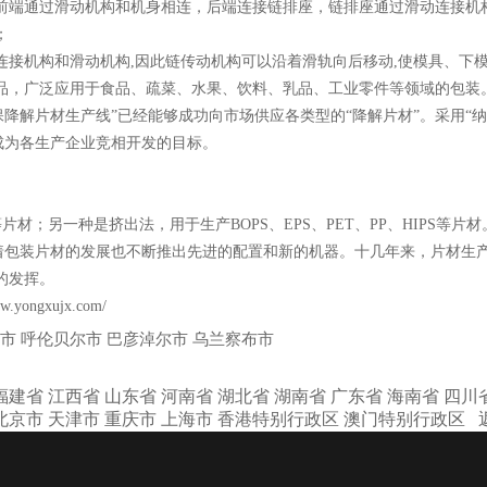
前端通过滑动机构和机身相连，后端连接链排座，链排座通过滑动连接机
；
接机构和滑动机构,因此链传动机构可以沿着滑轨向后移动,使模具、下
品，广泛应用于食品、疏菜、水果、饮料、乳品、工业零件等领域的包装
降解片材生产线”已经能够成功向市场供应各类型的“降解片材”。采用“
成为各生产企业竞相开发的目标。
片材；另一种是挤出法，用于生产BOPS、EPS、PET、PP、HIPS等
着包装片材的发展也不断推出先进的配置和新的机器。十几年来，片材生
的发挥。
ww.yongxujx.com/
市
呼伦贝尔市
巴彦淖尔市
乌兰察布市
福建省
江西省
山东省
河南省
湖北省
湖南省
广东省
海南省
四川
北京市
天津市
重庆市
上海市
香港特别行政区
澳门特别行政区