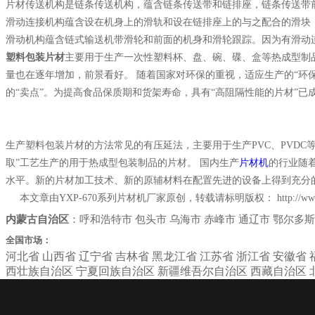
片材传送机构是链条传送机构，蕴含链条传送带和链排座，链条传送带
滑动连接机构蕴含设在机身上的滑轨和设在链排座上的与之配合的滑块
滑动机构蕴含链式输送机带滑轮和前面的机身和滑轮跟踪。因为有滑动连
塑料包装片材
主要用于生产一次性塑料杯、盘、碗、碟、盒等热成型制
量也在逐年增加，前景看好。 随着国家对环保的重视，适应生产的“环保
的“卖点”。为提高食品保质期和货架寿命，具有“高阻隔性能的片材”已
生产塑料包装片材的方法常见的有压延法，主要用于生产PVC、PVDC等
取”工艺生产的用于热成型包装制品的片材。 国内生产
片材机
的行业随
水平。新的片材加工技术、新的原辅材料在配置先进的设备上得到充分
本文章由YXP-670系列片材机厂家原创，转载请标明版权：
http://w
内蒙古自治区
：
呼和浩特市
包头市
乌海市
赤峰市
通辽市
鄂尔多斯
全国市场：
河北省
山西省
辽宁省
吉林省
黑龙江省
江苏省
浙江省
安徽省
西壮族自治区
宁夏回族自治区
新疆维吾尔自治区
西藏自治区