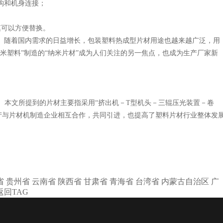
构和机身连接；
模可以方便替换。
。随着国内需求的日益增长，包装塑料热成型片材用途也越来越广泛，用
纳米塑料”制造的“纳米片材”成为人们关注的另一焦点，也成为生产厂家新
片材。本文所提到的片材主要指采用“挤出机－T型机头－三辊压光装置－卷
产与片材机制造企业相互合作，共同引进，也提高了塑料片材行业整体发
省
贵州省
云南省
陕西省
甘肃省
青海省
台湾省
内蒙古自治区
广
返回TAG