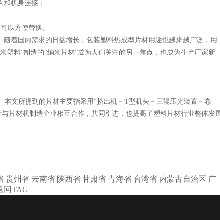
构和机身连接；
模可以方便替换。
。随着国内需求的日益增长，包装塑料热成型片材用途也越来越广泛，用
纳米塑料”制造的“纳米片材”成为人们关注的另一焦点，也成为生产厂家新
片材。本文所提到的片材主要指采用“挤出机－T型机头－三辊压光装置－卷
产与片材机制造企业相互合作，共同引进，也提高了塑料片材行业整体发
省
贵州省
云南省
陕西省
甘肃省
青海省
台湾省
内蒙古自治区
广
返回TAG