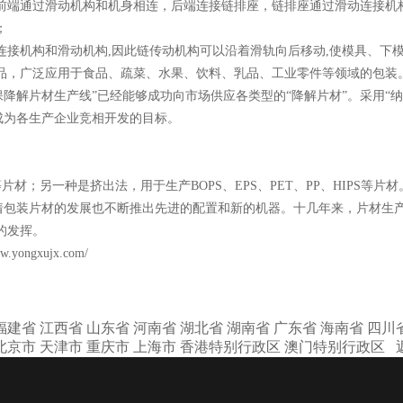
前端通过滑动机构和机身相连，后端连接链排座，链排座通过滑动连接机
；
接机构和滑动机构,因此链传动机构可以沿着滑轨向后移动,使模具、下
品，广泛应用于食品、疏菜、水果、饮料、乳品、工业零件等领域的包装
降解片材生产线”已经能够成功向市场供应各类型的“降解片材”。采用“
成为各生产企业竞相开发的目标。
片材；另一种是挤出法，用于生产BOPS、EPS、PET、PP、HIPS等
着包装片材的发展也不断推出先进的配置和新的机器。十几年来，片材生
的发挥。
ww.yongxujx.com/
福建省
江西省
山东省
河南省
湖北省
湖南省
广东省
海南省
四川
北京市
天津市
重庆市
上海市
香港特别行政区
澳门特别行政区