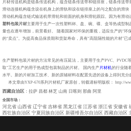
片材传送机构是链条传送机构，蕴含链条传送带和链排座，链条传送带
滑动连接机构蕴含设在机身上的滑轨和设在链排座上的与之配合的滑块
滑动机构蕴含链式输送机带滑轮和前面的机身和滑轮跟踪。因为有滑动连
塑料包装片材
主要用于生产一次性塑料杯、盘、碗、碟、盒等热成型制
量也在逐年增加，前景看好。 随着国家对环保的重视，适应生产的“环保
的“卖点”。为提高食品保质期和货架寿命，具有“高阻隔性能的片材”已
生产塑料包装片材的方法常见的有压延法，主要用于生产PVC、PVDC等
取”工艺生产的用于热成型包装制品的片材。 国内生产
片材机
的行业随
水平。新的片材加工技术、新的原辅材料在配置先进的设备上得到充分
本文章由YXP-670系列片材机厂家原创，转载请标明版权：
http://w
西藏自治区
：
拉萨
昌都
林芝
山南
日喀则
那曲
阿里
全国市场：
河北省
山西省
辽宁省
吉林省
黑龙江省
江苏省
浙江省
安徽省
西壮族自治区
宁夏回族自治区
新疆维吾尔自治区
西藏自治区