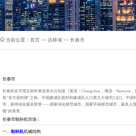
当前位置：
首页
>> 吉林省 >> 长春市
长春市
长春的名字用五种外来语表示分别是（英语：Changchun，俄语：Чанчунь，日语：チャンチュン，吉塔朝语：창춘，阿拉伯语：شون
有“东方底特律”之称。中国建成区面积和建成区人口第九大城市[1][2]
市，获得绿化最高荣誉——国家绿化模范城市，国家环保模范城市，最具人情味的
顿”的美誉。
长春市制杯机市场：
一、
制杯机
机械结构