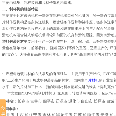
主要由机身、制杯装置和片材传送机构造成。
二、制杯机的机械特征
主要在于片材传送机构一端设在制杯机出口处的机身内，另一端通过滑
片材传送机构是链条传送机构，蕴含链条传送带和链排座，链条传送带
滑动连接机构蕴含设在机身上的滑轨和设在链排座上的与之配合的滑块
滑动机构蕴含链式输送机带滑轮和前面的机身和滑轮跟踪。因为有滑动连
塑料包装片材
主要用于生产一次性塑料杯、盘、碗、碟、盒等热成型制
量也在逐年增加，前景看好。 随着国家对环保的重视，适应生产的“环保
的“卖点”。为提高食品保质期和货架寿命，具有“高阻隔性能的片材”已
生产塑料包装片材的方法常见的有压延法，主要用于生产PVC、PVDC等
取”工艺生产的用于热成型包装制品的片材。 国内生产
片材机
的行业随
水平。新的片材加工技术、新的原辅材料在配置先进的设备上得到充分
本文章由YXP-670系列片材机厂家原创，转载请标明版权：
http://w
吉林省
：
长春市
吉林市
四平市
辽源市
通化市
白山市
松原市
白城
全国市场：
河北省
山西省
辽宁省
吉林省
黑龙江省
江苏省
浙江省
安徽省