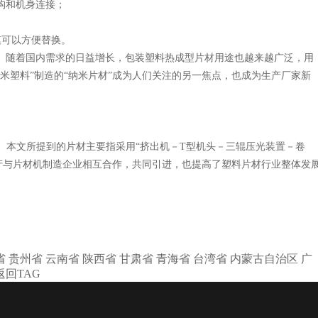
构和机身连接；
模可以方便替换。
。随着国内需求的日益增长，包装塑料热成型片材用途也越来越广泛，用
纳米塑料”制造的“纳米片材”成为人们关注的另一焦点，也成为生产厂家新
片材。本文所提到的片材主要指采用“挤出机－T型机头－三辊压光装置－卷
产与片材机制造企业相互合作，共同引进，也提高了塑料片材行业整体发
省
贵州省
云南省
陕西省
甘肃省
青海省
台湾省
内蒙古自治区
广
返回TAG