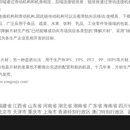
前端通过滑动机构和机身相连，后端连接链排座，链排座通过滑动连接机
；
接机构和滑动机构,因此链传动机构可以沿着滑轨向后移动,使模具、下
品，广泛应用于食品、疏菜、水果、饮料、乳品、工业零件等领域的包装
降解片材生产线”已经能够成功向市场供应各类型的“降解片材”。采用“
成为各生产企业竞相开发的目标。
片材；另一种是挤出法，用于生产BOPS、EPS、PET、PP、HIPS等
着包装片材的发展也不断推出先进的配置和新的机器。十几年来，片材生
的发挥。
ww.yongxujx.com/
福建省
江西省
山东省
河南省
湖北省
湖南省
广东省
海南省
四川
北京市
天津市
重庆市
上海市
香港特别行政区
澳门特别行政区