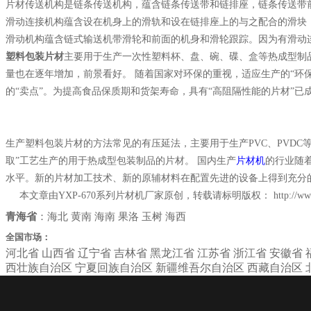
片材传送机构是链条传送机构，蕴含链条传送带和链排座，链条传送带
滑动连接机构蕴含设在机身上的滑轨和设在链排座上的与之配合的滑块
滑动机构蕴含链式输送机带滑轮和前面的机身和滑轮跟踪。因为有滑动连
塑料包装片材
主要用于生产一次性塑料杯、盘、碗、碟、盒等热成型制
量也在逐年增加，前景看好。 随着国家对环保的重视，适应生产的“环保
的“卖点”。为提高食品保质期和货架寿命，具有“高阻隔性能的片材”已
生产塑料包装片材的方法常见的有压延法，主要用于生产PVC、PVDC等
取”工艺生产的用于热成型包装制品的片材。 国内生产
片材机
的行业随
水平。新的片材加工技术、新的原辅材料在配置先进的设备上得到充分
本文章由YXP-670系列片材机厂家原创，转载请标明版权：
http://w
青海省
：
海北
黄南
海南
果洛
玉树
海西
全国市场：
河北省
山西省
辽宁省
吉林省
黑龙江省
江苏省
浙江省
安徽省
西壮族自治区
宁夏回族自治区
新疆维吾尔自治区
西藏自治区