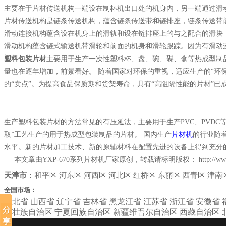
主要在于片材传送机构一端设在制杯机出口处的机身内，另一端通过滑
片材传送机构是链条传送机构，蕴含链条传送带和链排座，链条传送带
滑动连接机构蕴含设在机身上的滑轨和设在链排座上的与之配合的滑块
滑动机构蕴含链式输送机带滑轮和前面的机身和滑轮跟踪。因为有滑动连
塑料包装片材
主要用于生产一次性塑料杯、盘、碗、碟、盒等热成型制
量也在逐年增加，前景看好。 随着国家对环保的重视，适应生产的“环保
的“卖点”。为提高食品保质期和货架寿命，具有“高阻隔性能的片材”已
生产塑料包装片材的方法常见的有压延法，主要用于生产PVC、PVDC等
取”工艺生产的用于热成型包装制品的片材。 国内生产
片材机
的行业随
水平。新的片材加工技术、新的原辅材料在配置先进的设备上得到充分
本文章由YXP-670系列片材机厂家原创，转载请标明版权：
http://w
天津市
：
和平区
河东区
河西区
河北区
红桥区
东丽区
西青区
津南
全国市场：
河北省
山西省
辽宁省
吉林省
黑龙江省
江苏省
浙江省
安徽省
西壮族自治区
宁夏回族自治区
新疆维吾尔自治区
西藏自治区